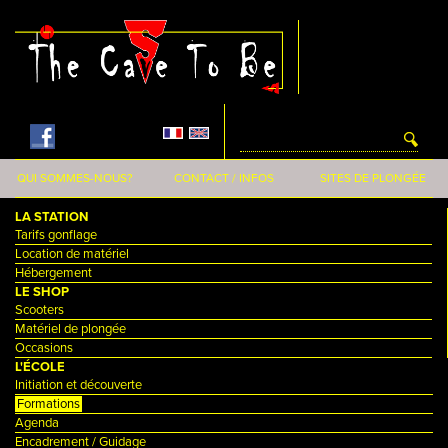
Aller au contenu principal
QUI SOMMES-NOUS?
CONTACT / INFOS
SITES DE PLONGÉE
LA STATION
Tarifs gonflage
Location de matériel
Hébergement
LE SHOP
Scooters
Matériel de plongée
Occasions
L'ÉCOLE
Initiation et découverte
Formations
Agenda
Encadrement / Guidage