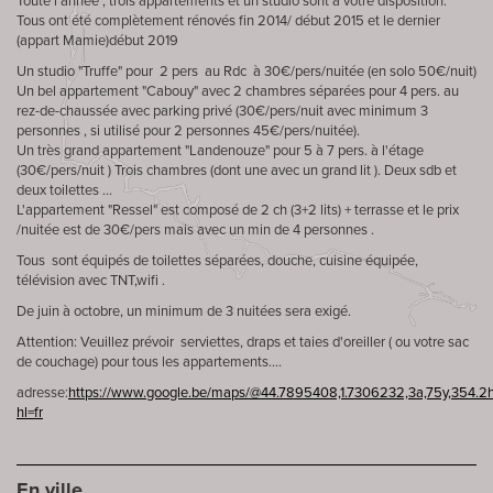
Toute l'année , trois appartements et un studio sont à votre disposition.
Tous ont été complètement rénovés fin 2014/ début 2015 et le dernier
(appart Mamie)début 2019
Un studio "Truffe" pour 2 pers au Rdc à 30€/pers/nuitée (en solo 50€/nuit)
Un bel appartement "Cabouy" avec 2 chambres séparées pour 4 pers. au
rez-de-chaussée avec parking privé (30€/pers/nuit avec minimum 3
personnes , si utilisé pour 2 personnes 45€/pers/nuitée).
Un très grand appartement "Landenouze" pour 5 à 7 pers. à l'étage
(30€/pers/nuit ) Trois chambres (dont une avec un grand lit ). Deux sdb et
deux toilettes ...
L'appartement "Ressel" est composé de 2 ch (3+2 lits) + terrasse et le prix
/nuitée est de 30€/pers mais avec un min de 4 personnes .
Tous sont équipés de toilettes séparées, douche, cuisine équipée,
télévision avec TNT,wifi .
De juin à octobre, un minimum de 3 nuitées sera exigé.
Attention: Veuillez prévoir serviettes, draps et taies d'oreiller ( ou votre sac
de couchage) pour tous les appartements....
adresse:
https://www.google.be/maps/@44.7895408,1.7306232,3a,75y,354.2h
hl=fr
En ville…