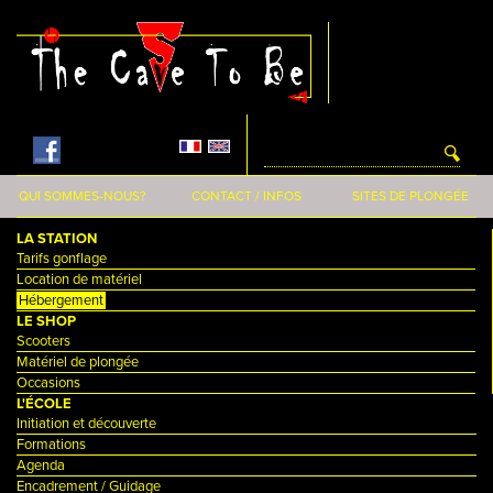
Aller au contenu principal
QUI SOMMES-NOUS?
CONTACT / INFOS
SITES DE PLONGÉE
LA STATION
Tarifs gonflage
Location de matériel
Hébergement
LE SHOP
Scooters
Matériel de plongée
Occasions
L'ÉCOLE
Initiation et découverte
Formations
Agenda
Encadrement / Guidage