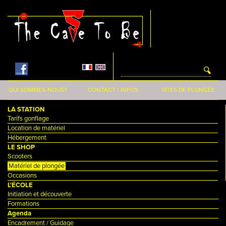
Aller au contenu principal
QUI SOMMES-NOUS?
CONTACT / INFOS
SITES DE PLONGÉE
LA STATION
Tarifs gonflage
Location de matériel
Hébergement
LE SHOP
Scooters
Matériel de plongée
Occasions
L'ÉCOLE
Initiation et découverte
Formations
Agenda
Encadrement / Guidage