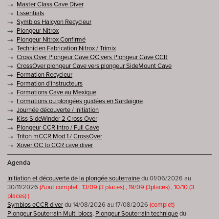
Master Class Cave Diver
Essentials
Symbios Halcyon Recycleur
Plongeur Nitrox
Plongeur Nitrox Confirmé
Technicien Fabrication Nitrox / Trimix
Cross Over Plongeur Cave OC vers Plongeur Cave CCR
CrossOver plongeur Cave vers plongeur SideMount Cave
Formation Recycleur
Formation d'instructeurs
Formations Cave au Mexique
Formations ou plongées guidées en Sardaigne
Journée découverte / Initiation
Kiss SideWinder 2 Cross Over
Plongeur CCR Intro / Full Cave
Triton mCCR Mod 1 / CrossOver
Xover OC to CCR cave diver
Agenda
Initiation et découverte de la plongée souterraine
du 01/06/2026 au
30/11/2026
(Aout complet , 13/09 (3 places) , 19/09 (3places) , 10/10 (3
places) )
Symbios eCCR diver
du 14/08/2026 au 17/08/2026
(complet)
Plongeur Souterrain Multi blocs
,
Plongeur Souterrain technique
du