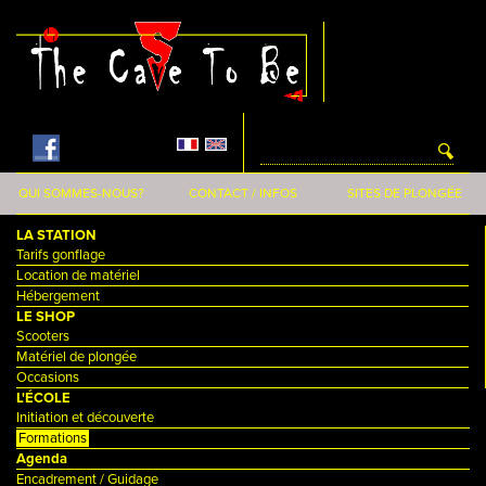
Aller au contenu principal
QUI SOMMES-NOUS?
CONTACT / INFOS
SITES DE PLONGÉE
LA STATION
Tarifs gonflage
Location de matériel
Hébergement
LE SHOP
Scooters
Matériel de plongée
Occasions
L'ÉCOLE
Initiation et découverte
Formations
Agenda
Encadrement / Guidage